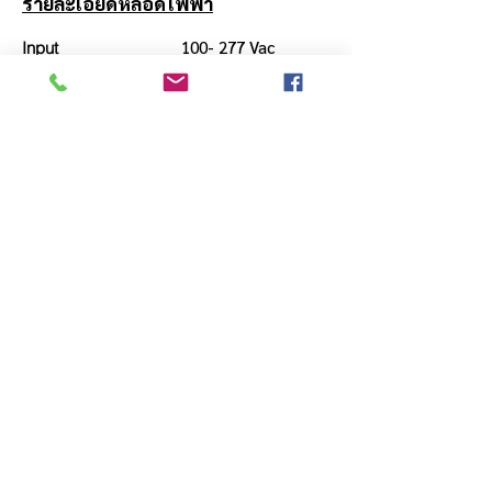
รายละเอียดหลอดไฟฟ้า
100- 277 Vac
Input
แรงดันไฟฟ้าขาเข้า
Surge Protection
2 kV
Power Factor
> 0.95
%THDi
< 10%
CRI
> 80 Ra
ดัชนีความถูกต้องของสี
CCT
6000 K
อุณหภูมิสีของแสง
Option :
3000 K
4000 K
Beam Angle
130˚
มุมแสง
Ambient Temperature
0 °C to 45 °C