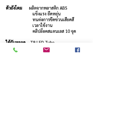
ตัวถังโคม
ผลิตจากพลาสติก ABS
แข็งแรง ยืดหยุ่น
ทนต่อการขีดข่วนเสียดสี
เวลาใช้งาน
คลิปล็อคสแตนเลส 10 จุด
ใช้กับหลอด
T8 LED Tube
ขั้วหลอด
แบบบิดล็อค G13 ทำจาก
Polycarbonate
ทนความร้อนสูง
ไม่ลามไฟ
หน้าโคม
ผิวใสลายเส้นทำจาก
Polycarbonate
สายไฟ
สายไฟภายในโคม
THW 1x1 mm² 70 °C
ระดับป้องกัน
IP66
การติดตั้ง
Surface Mounting