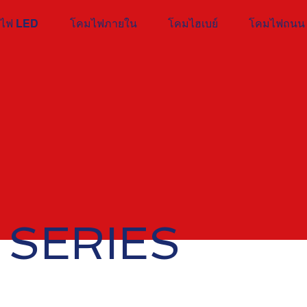
ไฟ LED
โคมไฟภายใน
โคมไฮเบย์
โคมไฟถนน 
 SERIES